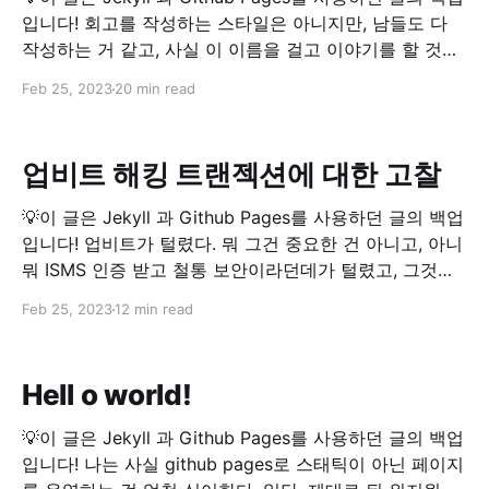
입니다! 회고를 작성하는 스타일은 아니지만, 남들도 다
작성하는 거 같고, 사실 이 이름을 걸고 이야기를 할 것들
이 의외로 많았다는 사실을 깨달아서 끄적끄적 거린다.
Feb 25, 2023
20 min read
(무려 2020년이 된 다음에!) 2020년이 되어버렸다. 90년
대에 태어나, 뭐 한 것도 없이 2020년도가 되어버렸다. 몇
년만 더 지나면 30대가
업비트 해킹 트랜젝션에 대한 고찰
💡이 글은 Jekyll 과 Github Pages를 사용하던 글의 백업
입니다! 업비트가 털렸다. 뭐 그건 중요한 건 아니고, 아니
뭐 ISMS 인증 받고 철통 보안이라던데가 털렸고, 그것도
핫 월렛 하나가 통째로 날라갔으니 얼척이 없다고 하는게
Feb 25, 2023
12 min read
더 낫겠지만, 어쨌든 정말로 흥분되는 일이긴 하다. 남의
초상집 앞에서 흥분된다고 하기에는 좀 그렇지만, 이 해킹
에 있어서
Hell o world!
💡이 글은 Jekyll 과 Github Pages를 사용하던 글의 백업
입니다! 나는 사실 github pages로 스태틱이 아닌 페이지